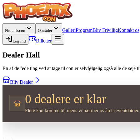
Galleri
Program
Bliv Frivillig
Kontakt os
Phoenixcon
Områder
Billetter
Log ind
Dealer Hall
En af de fede ting ved at tage til con er selvfølgelig også alle de seje
Bliv Dealer
0 dealere er klar
Flere kan komme til, mens vi nærmer os årets eventdatoer.