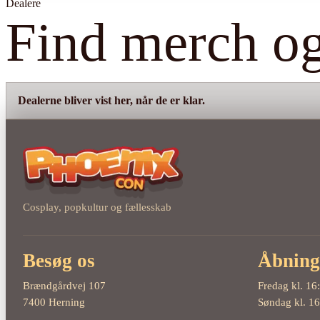
Dealere
Find merch og
Dealerne bliver vist her, når de er klar.
Cosplay, popkultur og fællesskab
Besøg os
Åbning
Brændgårdvej 107
Fredag kl.
16
7400 Herning
Søndag kl.
16