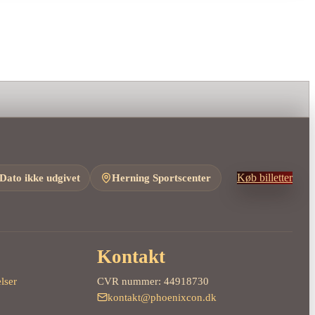
Dato ikke udgivet
Herning Sportscenter
Køb billetter
Kontakt
lser
CVR nummer: 44918730
kontakt@phoenixcon.dk