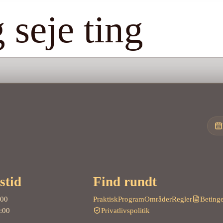
 seje ting
stid
Find rundt
:00
Praktisk
Program
Områder
Regler
Betinge
:00
Privatlivspolitik